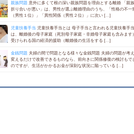
親族問題
意外に多くて根の深い親族問題を理由とする離婚 「親
折り合いが悪い」は、男性が選ぶ離婚理由のうち、「性格の不一
（男性１位）」「異性関係（男性２位）」に次い […]
児童扶養手当
児童扶養手当とは 母子手当と言われる児童扶養手
は、離婚後の母子家庭（死別母子家庭・非婚母子家庭も含みます
受けられる国の経済的援助（離婚後の生活をする […]
金銭問題
夫婦の間で問題となる様々な金銭問題 夫婦の問題が考
変えるだけで改善できるものなら、前向きに関係修復の検討もで
のですが、生活がかかるお金が深刻な状況に陥っている […]