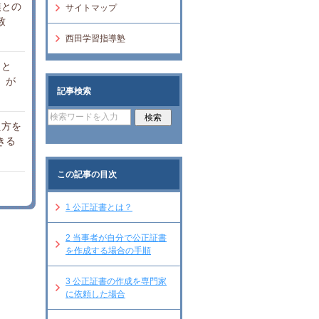
族との
サイトマップ
致
西田学習指導塾
当と
）が
記事検索
え方を
きる
この記事の目次
1
公正証書とは？
2
当事者が自分で公正証書
を作成する場合の手順
3
公正証書の作成を専門家
に依頼した場合