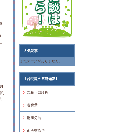
養
制
口
人気記事
まだデータがありません。
夫婦問題の基礎知識1
約
9割
親権・監護権
法
、
養育費
財産分与
面会交流権