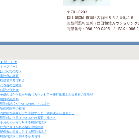
〒701-0203
岡山県岡山市南区古新田８５２番地２５
夫婦問題相談所（西田和雅カウンセリング
電話番号：086-209-0405 / FAX：086-20
▼ 閉じる ▼
トップページ
はじめての方へ
事務所の概要
取扱業務及び料金
代表者のご紹介
お問い合わせ
子供の目から見た離婚（カウンセラー兼行政書士西田和雅の体験記）
離婚の慰謝料
慰謝料請求ができるのはこんな場合
離婚慰謝料の相場
表面的な事象だけで非難すると円満解決から遠ざかる
慰謝料の合意はできるだけ書面に残そう
不貞の相手方に対する慰謝料請求
双方に責任がある場合の慰謝料
配偶者の親族に対する慰謝料請求
慰謝料請求に関する参考資料