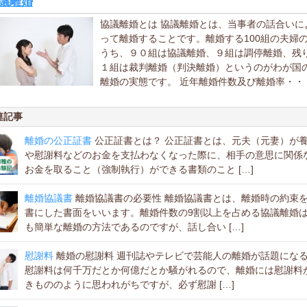
議離婚
協議離婚とは 協議離婚とは、当事者の話合いに
って離婚することです。離婚する100組の夫婦
うち、９０組は協議離婚、９組は調停離婚、残
１組は裁判離婚（判決離婚）というのがわが国
離婚の実態です。 近年離婚件数及び離婚率・・
連記事
離婚の公正証書
公正証書とは？ 公正証書とは、元夫（元妻）が
や慰謝料などのお金を支払わなくなった際に、相手の意思に関係
お金を取ること（強制執行）ができる書類のこと […]
離婚協議書
離婚協議書の必要性 離婚協議書とは、離婚時の約束
書にした書面をいいます。離婚件数の9割以上を占める協議離婚
も簡単な離婚の方法であるのですが、話し合い […]
慰謝料
離婚の慰謝料 週刊誌やテレビで芸能人の離婚が話題にな
慰謝料は何千万だとか何億だとか騒がれるので、離婚には慰謝料
きもののように思われがちですが、必ず慰謝 […]