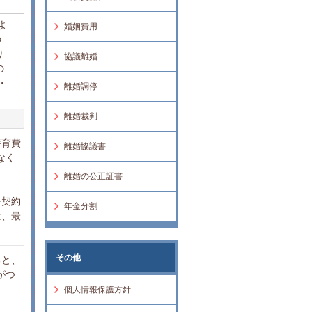
よ
婚姻費用
の
り
協議離婚
の
・
離婚調停
離婚裁判
養育費
離婚協議書
なく
離婚の公正証書
を契約
年金分割
は、最
その他
ると、
がつ
個人情報保護方針