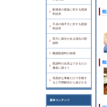
配偶者の親族に対する慰謝
離
料請求
不貞の相手方に対する慰謝
料請求
双方に責任がある場合の慰
謝料
離婚慰謝料の相場
離
慰謝料の合意はできるだけ
書面に残そう
表面的な事象だけで非難す
ると円満解決から遠ざかる
基本コンテンツ