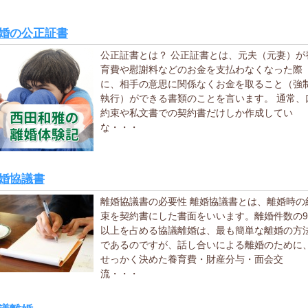
婚の公正証書
公正証書とは？ 公正証書とは、元夫（元妻）が
育費や慰謝料などのお金を支払わなくなった際
に、相手の意思に関係なくお金を取ること（強
執行）ができる書類のことを言います。 通常、
約束や私文書での契約書だけしか作成してい
な・・・
婚協議書
離婚協議書の必要性 離婚協議書とは、離婚時の
束を契約書にした書面をいいます。離婚件数の
以上を占める協議離婚は、最も簡単な離婚の方
であるのですが、話し合いによる離婚のために
せっかく決めた養育費・財産分与・面会交
流・・・