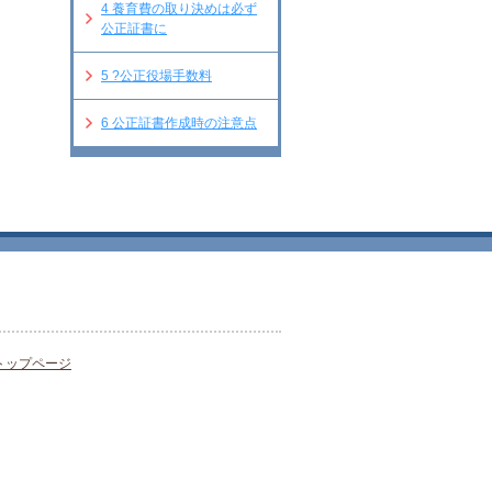
4
養育費の取り決めは必ず
公正証書に
5
?公正役場手数料
6
公正証書作成時の注意点
トップページ