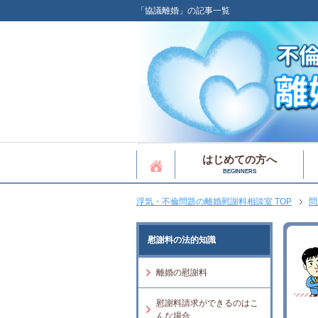
「協議離婚」の記事一覧
はじめての方へ
BEGINNERS
浮気・不倫問題の離婚慰謝料相談室 TOP
問
慰謝料の法的知識
離婚の慰謝料
慰謝料請求ができるのはこ
んな場合