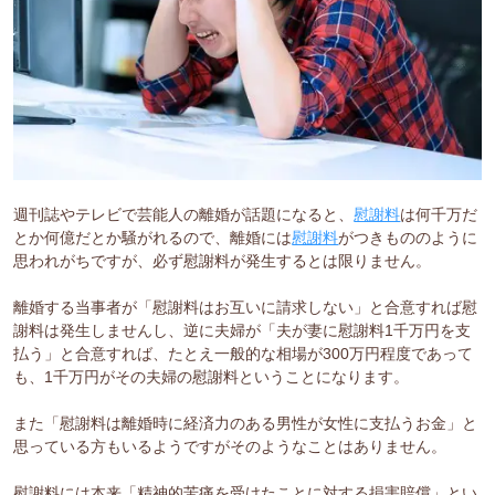
週刊誌やテレビで芸能人の離婚が話題になると、
慰謝料
は何千万だ
とか何億だとか騒がれるので、離婚には
慰謝料
がつきもののように
思われがちですが、必ず慰謝料が発生するとは限りません。
離婚する当事者が「慰謝料はお互いに請求しない」と合意すれば慰
謝料は発生しませんし、逆に夫婦が「夫が妻に慰謝料1千万円を支
払う」と合意すれば、たとえ一般的な相場が300万円程度であって
も、1千万円がその夫婦の慰謝料ということになります。
また「慰謝料は離婚時に経済力のある男性が女性に支払うお金」と
思っている方もいるようですがそのようなことはありません。
慰謝料には本来「精神的苦痛を受けたことに対する損害賠償」とい