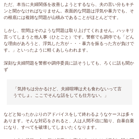
ただ、本当に夫婦関係を改善しようとするなら、夫の言い分もキチ
ンと聞かなければなりません。表面的な問題は浮気や暴力でも、そ
の根底には複雑な問題が山積みであることがほとんどです。
しかし、世間はそのような問題は取り上げてくれません。ハッキリ
言ってしまうと他人事（ひとごと）です。警察でも調停でも「どん
な理由があろうと、浮気した方が・・・暴力を振るった方が負けで
す。」といったように軽くあしらわれます。
深刻な夫婦問題を警察や調停委員に話そうしても、ろくに話も聞か
ず
「気持ちは分かるけど、夫婦喧嘩は犬も食わないって言
うでしょ。ここでそんな話をしても仕方ない。」
などと知ったかぶりのアドバイスをして終わるようなケースは多々
あります。そんな対応をされると、人は人間不信に陥り、自暴自棄
になり、すべてを破壊してしまいたくなります。