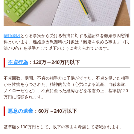
離婚原因
となる事実から受ける苦痛に対する慰謝料を離婚原因慰謝
料といいます。離婚原因慰謝料の対象は「離婚を求める事由」（民
法770条）を基準として以下のように考えられています。
不貞行為
：120万～240万円以下
不貞回数、期間、不貞の相手方に子供ができた、不貞を働いた相手
から性病をうつされた、精神的苦痛（心労による流産、自殺未遂、
ノイローゼなど）、不貞に至った経緯などを考慮の上、基準額120
万円に増額されます。
悪意の遺棄
：60万～240万以下
基準額を100万円として、以下の事由を考慮して増減されます。