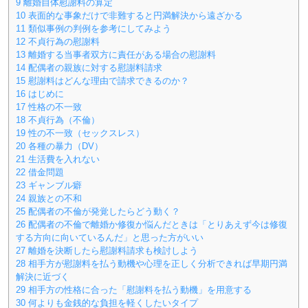
9
離婚自体慰謝料の算定
10
表面的な事象だけで非難すると円満解決から遠ざかる
11
類似事例の判例を参考にしてみよう
12
不貞行為の慰謝料
13
離婚する当事者双方に責任がある場合の慰謝料
14
配偶者の親族に対する慰謝料請求
15
慰謝料はどんな理由で請求できるのか？
16
はじめに
17
性格の不一致
18
不貞行為（不倫）
19
性の不一致（セックスレス）
20
各種の暴力（DV）
21
生活費を入れない
22
借金問題
23
ギャンブル癖
24
親族との不和
25
配偶者の不倫が発覚したらどう動く？
26
配偶者の不倫で離婚か修復か悩んだときは「とりあえず今は修復
する方向に向いているんだ」と思った方がいい
27
離婚を決断したら慰謝料請求も検討しよう
28
相手方が慰謝料を払う動機や心理を正しく分析できれば早期円満
解決に近づく
29
相手方の性格に合った「慰謝料を払う動機」を用意する
30
何よりも金銭的な負担を軽くしたいタイプ