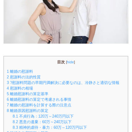
目次
[
hide
]
1
離婚の慰謝料
2
慰謝料の法的性質
3
?慰謝料問題の早期円満解決に必要なのは、冷静さと適切な情報
4
慰謝料の相場
5
離婚慰謝料の算定基準
6
離婚慰謝料の算定で考慮される事情
7
離婚の慰謝料を計算する際の注意点
8
離婚原因慰謝料の算定
8.1
不貞行為：120万～240万円以下
8.2
悪意の遺棄：60万～240万以下
8.3
精神的虐待・暴力：60万～120万円以下