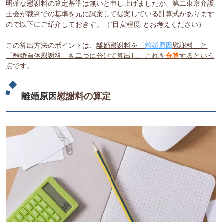
明確な慰謝料の算定基準は無いと申し上げましたが、第二東京弁護
士会が裁判での基準を元に試案して提案している計算式があります
ので以下にご紹介しておきす。（”目安程度”とお考えください）
この算出方法のポイントは、
離婚慰謝料を「
離婚原因
慰謝料」と
「離婚自体慰謝料」を二つに分けて算出し、これを
合算
するという
点です
。
離婚原因
慰謝料の算定