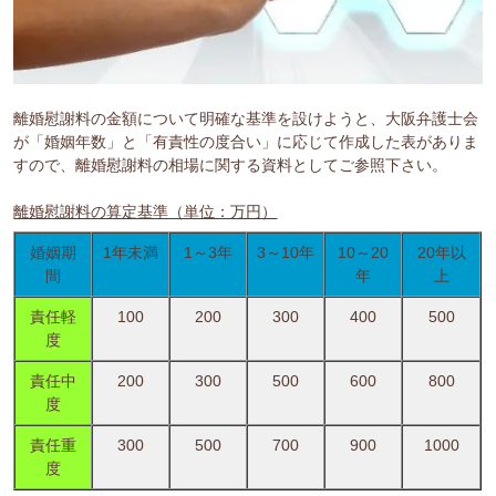
離婚慰謝料の金額について明確な基準を設けようと、大阪弁護士会
が「婚姻年数」と「有責性の度合い」に応じて作成した表がありま
すので、離婚慰謝料の相場に関する資料としてご参照下さい。
離婚慰謝料の算定基準（単位：万円）
婚姻期
1年未満
1～3年
3～10年
10～20
20年以
間
年
上
責任軽
100
200
300
400
500
度
責任中
200
300
500
600
800
度
責任重
300
500
700
900
1000
度