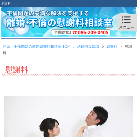
慰謝料
浮気・不倫問題の離婚慰謝料相談室 TOP
法律的な知識
慰謝料
慰謝
料
慰謝料