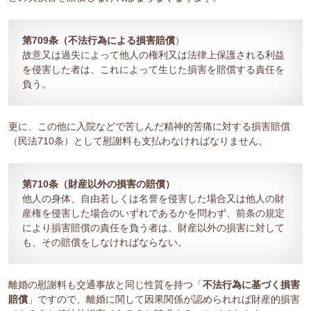
第709条（不法行為による損害賠償
）
故意又は過失によって他人の権利又は法律上保護される利益
を侵害した者は、これによって生じた損害を賠償する責任を
負う。
更に、この他に入院などで苦しんだ精神的苦痛に対する損害賠償
（民法710条）として慰謝料も支払わなければなりません。
第710条（財産以外の損害の賠償）
他人の身体、自由若しくは名誉を侵害した場合又は他人の財
産権を侵害した場合のいずれであるかを問わず、前条の規定
により損害賠償の責任を負う者は、財産以外の損害に対して
も、その賠償をしなければならない。
離婚の慰謝料も交通事故と同じ性質を持つ「
不法行為に基づく損害
賠償
」ですので、離婚に関して因果関係が認められれば財産的損害