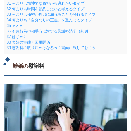
31
何よりも精神的な負担から逃れたいタイプ
32
何よりも時間を節約したいと考えるタイプ
33
何よりも秘密が外部に漏れることを恐れるタイプ
34
何よりも「自分なりの正義」を重んじるタイプ
35
まとめ
36
不貞行為の相手方に対する慰謝料請求（判例）
37
はじめに
38
夫婦の実態と因果関係
39
慰謝料の取り決めはなるべく書面に残しておこう
離婚の
慰謝料