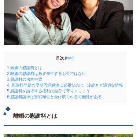
目次
[
hide
]
1
離婚の慰謝料とは
2
離婚の慰謝料は必ず発生するお金ではない
3
慰謝料の法的性質
4
慰謝料問題の早期円満解決に必要なのは、冷静さと適切な情報
5
慰謝料を請求する権利は自分で守りましょう
6
慰謝料請求は宣戦布告と受け取られる可能性がある
離婚の
慰謝料
とは