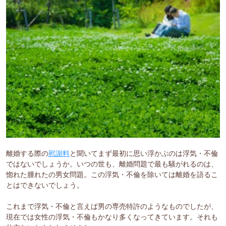
離婚する際の
慰謝料
と聞いてまず最初に思い浮かぶのは浮気・不倫
ではないでしょうか。いつの世も、離婚問題で最も騒がれるのは、
惚れた腫れたの男女問題。この浮気・不倫を除いては離婚を語るこ
とはできないでしょう。
これまで浮気・不倫と言えば男の専売特許のようなものでしたが、
現在では女性の浮気・不倫もかなり多くなってきています。それも