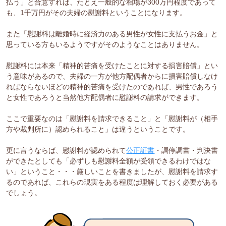
払う」と合意すれば、たとえ一般的な相場が300万円程度であって
も、1千万円がその夫婦の慰謝料ということになります。
また「慰謝料は離婚時に経済力のある男性が女性に支払うお金」と
思っている方もいるようですがそのようなことはありません。
慰謝料には本来「精神的苦痛を受けたことに対する損害賠償」とい
う意味があるので、夫婦の一方が他方配偶者からに損害賠償しなけ
ればならないほどの精神的苦痛を受けたのであれば、男性であろう
と女性であろうと当然他方配偶者に慰謝料の請求ができます。
ここで重要なのは「慰謝料を請求できること」と「慰謝料が（相手
方や裁判所に）認められること」は違うということです。
更に言うならば、慰謝料が認められて
公正証書
・調停調書・判決書
ができたとしても「必ずしも慰謝料全額が受領できるわけではな
い」ということ・・・厳しいことを書きましたが、慰謝料を請求す
るのであれば、これらの現実をある程度は理解しておく必要がある
でしょう。