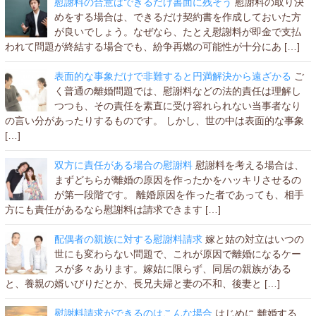
慰謝料の合意はできるだけ書面に残そう
慰謝料の取り決
めをする場合は、できるだけ契約書を作成しておいた方
が良いでしょう。なぜなら、たとえ慰謝料が即金で支払
われて問題が終結する場合でも、紛争再燃の可能性が十分にあ […]
表面的な事象だけで非難すると円満解決から遠ざかる
ご
く普通の離婚問題では、慰謝料などの法的責任は理解し
つつも、その責任を素直に受け容れられない当事者なり
の言い分があったりするものです。 しかし、世の中は表面的な事象
[…]
双方に責任がある場合の慰謝料
慰謝料を考える場合は、
まずどちらが離婚の原因を作ったかをハッキリさせるの
が第一段階です。 離婚原因を作った者であっても、相手
方にも責任があるなら慰謝料は請求できます […]
配偶者の親族に対する慰謝料請求
嫁と姑の対立はいつの
世にも変わらない問題で、これが原因で離婚になるケー
スが多々あります。嫁姑に限らず、同居の親族がある
と、養親の婿いびりだとか、長兄夫婦と妻の不和、後妻と […]
慰謝料請求ができるのはこんな場合
はじめに 離婚する