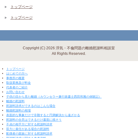
トップページ
トップページ
Copyright (C) 2026 浮気・不倫問題の離婚慰謝料相談室
All Rights Reserved.
▼ 閉じる ▼
トップページ
はじめての方へ
事務所の概要
取扱業務及び料金
代表者のご紹介
お問い合わせ
子供の目から見た離婚（カウンセラー兼行政書士西田和雅の体験記）
離婚の慰謝料
慰謝料請求ができるのはこんな場合
離婚慰謝料の相場
表面的な事象だけで非難すると円満解決から遠ざかる
慰謝料の合意はできるだけ書面に残そう
不貞の相手方に対する慰謝料請求
双方に責任がある場合の慰謝料
配偶者の親族に対する慰謝料請求