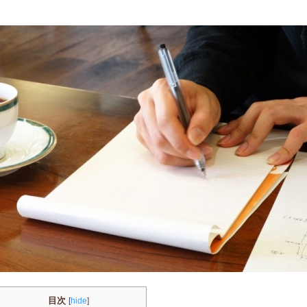
目次
[
hide
]