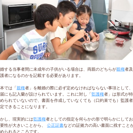
離婚する当事者間に未成年の子供がいる場合は、両親のどちらが
親権
者
監護者になるのかを記載する必要があります。
日本では「
親権
者」を離婚の際に必ず定めなければならない事項として
婚届にも記入蘭が設けられています。これに対し「
監護権
者」は形式が
定められていないので、書面を作成していなくても（口約束でも）監護
指定できることになります。
しかし、現実的には
監護権
者としての指定を何らかの形で明らかにして
必要性が大きいことから、
公正証書
などの証拠力の高い書面に残すこと
求められるところです。