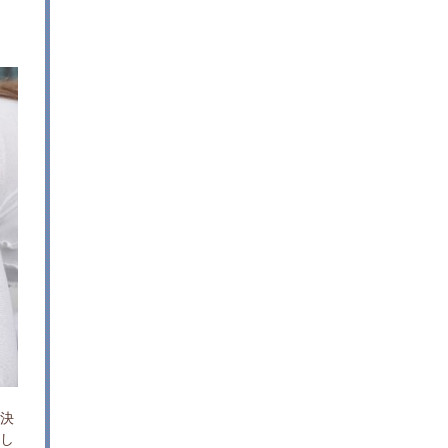
り決
とし