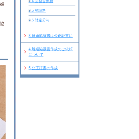
2.4
面会交流権
離婚
2.5
慰謝料
2.6
財産分与
婚協
3
離婚協議書は公正証書に
4
離婚協議書作成のご依頼
について
5
公正証書の作成