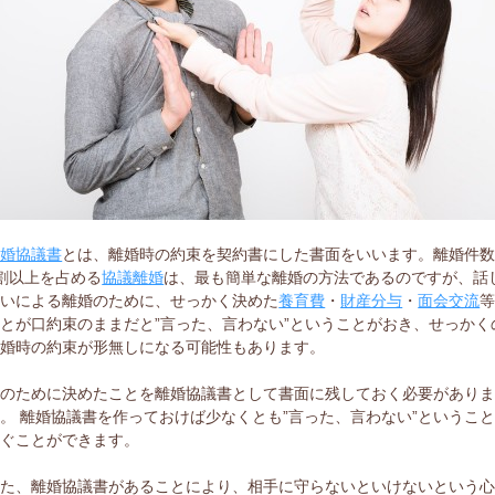
離婚協議書
とは、離婚時の約束を契約書にした書面をいいます。離婚件
割以上を占める
協議離婚
は、最も簡単な離婚の方法であるのですが、話
合いによる離婚のために、せっかく決めた
養育費
・
財産分与
・
面会交流
とが口約束のままだと”言った、言わない”ということがおき、せっかく
離婚時の約束が形無しになる可能性もあります。
そのために決めたことを離婚協議書として書面に残しておく必要があり
。 離婚協議書を作っておけば少なくとも”言った、言わない”というこ
防ぐことができます。
また、離婚協議書があることにより、相手に守らないといけないという