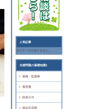
人気記事
まだデータがありません。
夫婦問題の基礎知識1
親権・監護権
養育費
財産分与
面会交流権