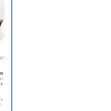
及び
、離
特に
者を
おく
が