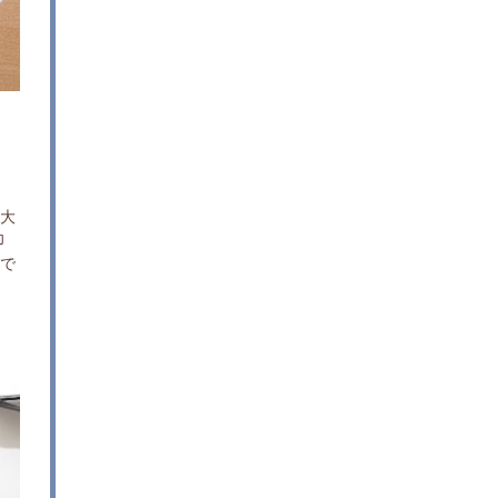
る大
印
いで