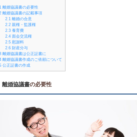
1
離婚協議書の必要性
2
離婚協議書の記載事項
2.1
離婚の合意
2.2
親権・監護権
2.3
養育費
2.4
面会交流権
2.5
慰謝料
2.6
財産分与
3
離婚協議書は公正証書に
4
離婚協議書作成のご依頼について
5
公正証書の作成
離婚協議書
の必要性