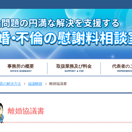
事務所の概要
取扱業務及び料金
代表者の
OFFICE SUMMARY
SUPPORT ＆ FEE
REPRESENTA
題の解決方法
協議離婚
離婚協議書
離婚協議書