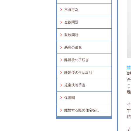
不貞行為
金銭問題
親族問題
悪意の遺棄
離婚後の手続き
離婚後の生活設計
9
児童扶養手当
こ
保育園
す
離婚する際の住宅探し