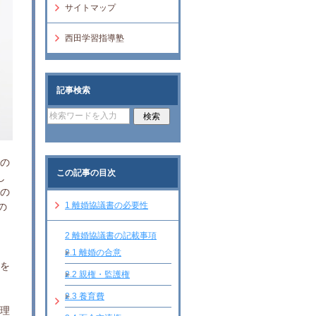
サイトマップ
西田学習指導塾
記事検索
数の
この記事の目次
し
等の
1
離婚協議書の必要性
の
2
離婚協議書の記載事項
ま
2.1
離婚の合意
とを
2.2
親権・監護権
2.3
養育費
心理