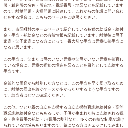
署・裁判所の名称・所在地・電話番号・地図などを記載しています
ので、離婚問題・夫婦問題に関連して、これからの施設に問い合わ
せをする場合は、こちらのページをご参照ください。
また、市区町村のホームページで紹介している各種の助成金・給付
金・手当・補助金などの有益情報も記載しています。離婚後に母子
家庭・父子家庭になる方にとって一番大切な手当は児童扶養手当に
なると思います。
この手当は、父または母のいない児童や父母がいない児童を養育し
ている場合に、児童の福祉の増進を図ることを目的として支給する
手当です。
金銭的な困窮から離別した方などは、この手当を早く受け取るため
に、離婚の届出を急ぐケースが多かったりするような手当ですの
で、該当者はぜひご確認ください。
この他、ひとり親の自立を支援する自立支援教育訓練給付金・高等
職業訓練給付金などもあるほか、子供が生まれた時に支給される祝
金・住宅費用の補助・JR費用の割引など、多くの有益な制度が設け
られている地域もありますので、気になる方はチェックしてみまし