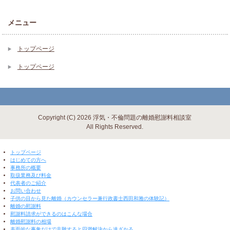
メニュー
トップページ
トップページ
Copyright (C) 2026 浮気・不倫問題の離婚慰謝料相談室
All Rights Reserved.
▼ 閉じる ▼
トップページ
はじめての方へ
事務所の概要
取扱業務及び料金
代表者のご紹介
お問い合わせ
子供の目から見た離婚（カウンセラー兼行政書士西田和雅の体験記）
離婚の慰謝料
慰謝料請求ができるのはこんな場合
離婚慰謝料の相場
表面的な事象だけで非難すると円満解決から遠ざかる