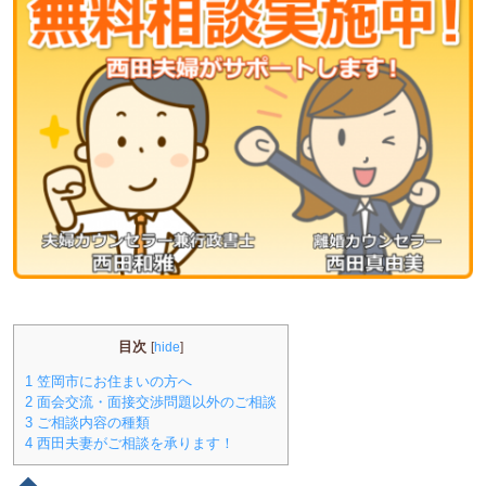
目次
[
hide
]
1
笠岡市にお住まいの方へ
2
面会交流・面接交渉問題以外のご相談
3
ご相談内容の種類
4
西田夫妻がご相談を承ります！