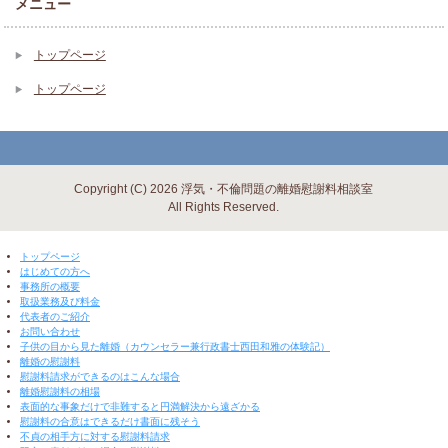
メニュー
トップページ
トップページ
Copyright (C) 2026 浮気・不倫問題の離婚慰謝料相談室
All Rights Reserved.
▼ 閉じる ▼
トップページ
はじめての方へ
事務所の概要
取扱業務及び料金
代表者のご紹介
お問い合わせ
子供の目から見た離婚（カウンセラー兼行政書士西田和雅の体験記）
離婚の慰謝料
慰謝料請求ができるのはこんな場合
離婚慰謝料の相場
表面的な事象だけで非難すると円満解決から遠ざかる
慰謝料の合意はできるだけ書面に残そう
不貞の相手方に対する慰謝料請求