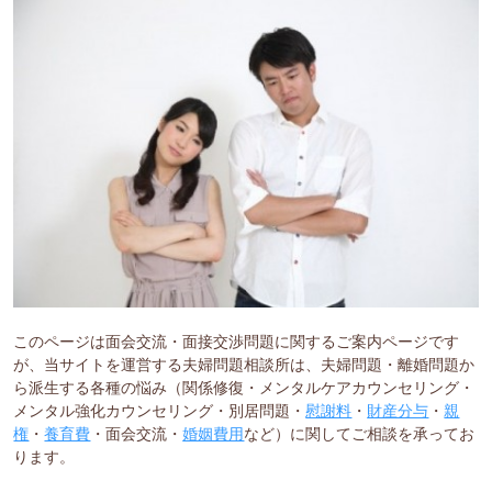
このページは面会交流・面接交渉問題に関するご案内ページです
が、当サイトを運営する夫婦問題相談所は、夫婦問題・離婚問題か
ら派生する各種の悩み（関係修復・メンタルケアカウンセリング・
メンタル強化カウンセリング・別居問題・
慰謝料
・
財産分与
・
親
権
・
養育費
・面会交流・
婚姻費用
など）に関してご相談を承ってお
ります。