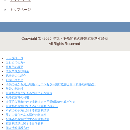
トップページ
Copyright (C) 2026 浮気・不倫問題の離婚慰謝料相談室
All Rights Reserved.
▼ 閉じる ▼
トップページ
はじめての方へ
事務所の概要
取扱業務及び料金
代表者のご紹介
お問い合わせ
子供の目から見た離婚（カウンセラー兼行政書士西田和雅の体験記）
離婚の慰謝料
慰謝料請求ができるのはこんな場合
離婚慰謝料の相場
表面的な事象だけで非難すると円満解決から遠ざかる
慰謝料の合意はできるだけ書面に残そう
不貞の相手方に対する慰謝料請求
双方に責任がある場合の慰謝料
配偶者の親族に対する慰謝料請求
慰謝料請求に関する参考資料
個人情報保護方針