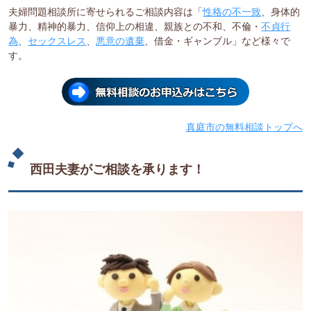
夫婦問題相談所に寄せられるご相談内容は「
性格の不一致
、身体的
暴力、精神的暴力、信仰上の相違、親族との不和、不倫・
不貞行
為
、
セックスレス
、
悪意の遺棄
、借金・ギャンブル」など様々で
す。
真庭市の無料相談トップへ
西田夫妻がご相談を承ります！