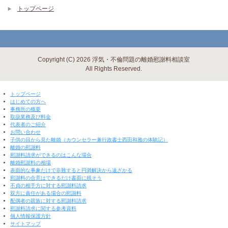
トップページ
Copyright (C) 2026 浮気・不倫問題の離婚慰謝料相談室
All Rights Reserved.
▼ 閉じる ▼
トップページ
はじめての方へ
事務所の概要
取扱業務及び料金
代表者のご紹介
お問い合わせ
子供の目から見た離婚（カウンセラー兼行政書士西田和雅の体験記）
離婚の慰謝料
慰謝料請求ができるのはこんな場合
離婚慰謝料の相場
表面的な事象だけで非難すると円満解決から遠ざかる
慰謝料の合意はできるだけ書面に残そう
不貞の相手方に対する慰謝料請求
双方に責任がある場合の慰謝料
配偶者の親族に対する慰謝料請求
慰謝料請求に関する参考資料
個人情報保護方針
サイトマップ