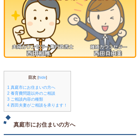
目次
[
hide
]
1
真庭市にお住まいの方へ
2
養育費問題以外のご相談
3
ご相談内容の種類
4
西田夫妻がご相談を承ります！
真庭市にお住まいの方へ