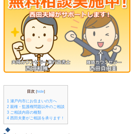
目次
[
hide
]
1
瀬戸内市にお住まいの方へ
2
親権・監護権問題以外のご相談
3
ご相談内容の種類
4
西田夫妻がご相談を承ります！