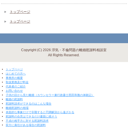
トップページ
トップページ
Copyright (C) 2026 浮気・不倫問題の離婚慰謝料相談室
All Rights Reserved.
▼ 閉じる ▼
トップページ
はじめての方へ
事務所の概要
取扱業務及び料金
代表者のご紹介
お問い合わせ
子供の目から見た離婚（カウンセラー兼行政書士西田和雅の体験記）
離婚の慰謝料
慰謝料請求ができるのはこんな場合
離婚慰謝料の相場
表面的な事象だけで非難すると円満解決から遠ざかる
慰謝料の合意はできるだけ書面に残そう
不貞の相手方に対する慰謝料請求
双方に責任がある場合の慰謝料