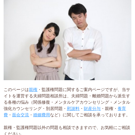
このページは
親権
・監護権問題に関するご案内ページですが、当サ
イトを運営する夫婦問題相談所は、夫婦問題・離婚問題から派生す
る各種の悩み（関係修復・メンタルケアカウンセリング・メンタル
強化カウンセリング・別居問題・
慰謝料
・
財産分与
・親権・
養育
費
・
面会交流
・
婚姻費用
など）に関してご相談を承っております。
親権・監護権問題以外の問題も相談できますので、お気軽にご相談
ください。