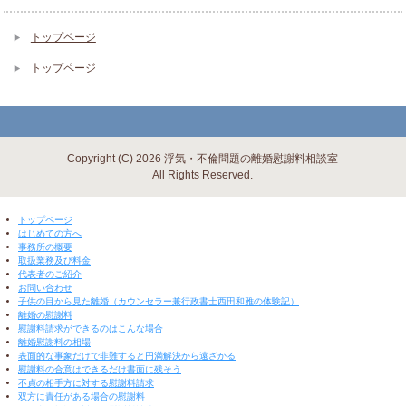
トップページ
トップページ
Copyright (C) 2026 浮気・不倫問題の離婚慰謝料相談室
All Rights Reserved.
▼ 閉じる ▼
トップページ
はじめての方へ
事務所の概要
取扱業務及び料金
代表者のご紹介
お問い合わせ
子供の目から見た離婚（カウンセラー兼行政書士西田和雅の体験記）
離婚の慰謝料
慰謝料請求ができるのはこんな場合
離婚慰謝料の相場
表面的な事象だけで非難すると円満解決から遠ざかる
慰謝料の合意はできるだけ書面に残そう
不貞の相手方に対する慰謝料請求
双方に責任がある場合の慰謝料