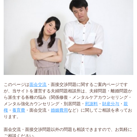
このページは
面会交流
・面接交渉問題に関するご案内ページです
が、当サイトを運営する夫婦問題相談所は、夫婦問題・離婚問題か
ら派生する各種の悩み（関係修復・メンタルケアカウンセリング・
メンタル強化カウンセリング・別居問題・
慰謝料
・
財産分与
・
親
権
・
養育費
・面会交流・
婚姻費用
など）に関してご相談を承ってお
ります。
面会交流・面接交渉問題以外の問題も相談できますので、お気軽に
ご相談ください。