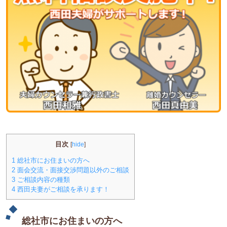
目次
[
hide
]
1
総社市にお住まいの方へ
2
面会交流・面接交渉問題以外のご相談
3
ご相談内容の種類
4
西田夫妻がご相談を承ります！
総社市にお住まいの方へ